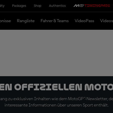
lity
Packages
Shop
Authentics
bnisse
Rangliste
Fahrer & Teams
VideoPass
Videos
den offiziellen Mot
ugang zu exklusiven Inhalten wie dem MotoGP™-Newsletter, d
interessante Informationen über unseren Sport enthält.