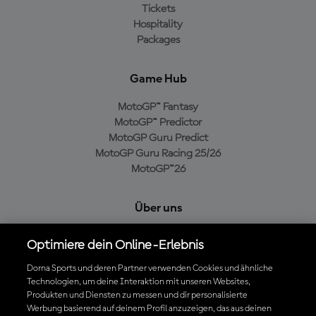
Tickets
Hospitality
Packages
Game Hub
MotoGP™ Fantasy
MotoGP™ Predictor
MotoGP Guru Predict
MotoGP Guru Racing 25/26
MotoGP™26
Über uns
MotoGP Group
Optimiere dein Online-Erlebnis
Cookie-Richtlinien
Geschäftsbedingungen
Dorna Sports und deren Partner verwenden Cookies und ähnliche
Technologien, um deine Interaktion mit unseren Websites,
Datenschutzrichtlinien
Produkten und Diensten zu messen und dir personalisierte
Kaufrichtlinie
Werbung basierend auf deinem Profil anzuzeigen, das aus deinen