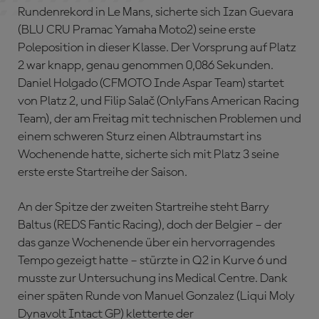
Rundenrekord in Le Mans, sicherte sich Izan Guevara
(BLU CRU Pramac Yamaha Moto2) seine erste
Poleposition in dieser Klasse. Der Vorsprung auf Platz
2 war knapp, genau genommen 0,086 Sekunden.
Daniel Holgado (CFMOTO Inde Aspar Team) startet
von Platz 2, und Filip Salač (OnlyFans American Racing
Team), der am Freitag mit technischen Problemen und
einem schweren Sturz einen Albtraumstart ins
Wochenende hatte, sicherte sich mit Platz 3 seine
erste erste Startreihe der Saison.
An der Spitze der zweiten Startreihe steht Barry
Baltus (REDS Fantic Racing), doch der Belgier – der
das ganze Wochenende über ein hervorragendes
Tempo gezeigt hatte – stürzte in Q2 in Kurve 6 und
musste zur Untersuchung ins Medical Centre. Dank
einer späten Runde von Manuel Gonzalez (Liqui Moly
Dynavolt Intact GP) kletterte der