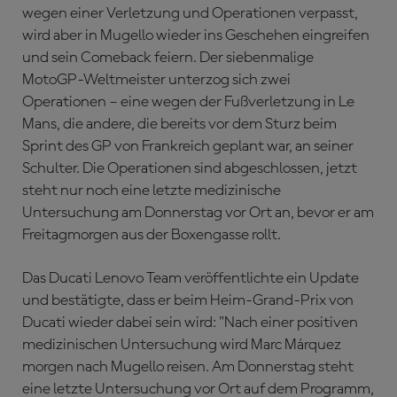
wegen einer Verletzung und Operationen verpasst,
wird aber in Mugello wieder ins Geschehen eingreifen
und sein Comeback feiern. Der siebenmalige
MotoGP-Weltmeister unterzog sich zwei
Operationen – eine wegen der Fußverletzung in Le
Mans, die andere, die bereits vor dem Sturz beim
Sprint des GP von Frankreich geplant war, an seiner
Schulter. Die Operationen sind abgeschlossen, jetzt
steht nur noch eine letzte medizinische
Untersuchung am Donnerstag vor Ort an, bevor er am
Freitagmorgen aus der Boxengasse rollt.
Das Ducati Lenovo Team veröffentlichte ein Update
und bestätigte, dass er beim Heim-Grand-Prix von
Ducati wieder dabei sein wird: "Nach einer positiven
medizinischen Untersuchung wird Marc Márquez
morgen nach Mugello reisen. Am Donnerstag steht
eine letzte Untersuchung vor Ort auf dem Programm,