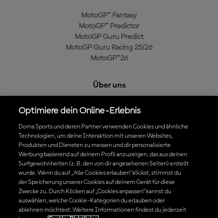
MotoGP™ Fantasy
MotoGP™ Predictor
MotoGP Guru Predict
MotoGP Guru Racing 25/26
MotoGP™26
Über uns
MotoGP Group
Optimiere dein Online-Erlebnis
Cookie-Richtlinien
Geschäftsbedingungen
Dorna Sports und deren Partner verwenden Cookies und ähnliche
Technologien, um deine Interaktion mit unseren Websites,
Datenschutzrichtlinien
Produkten und Diensten zu messen und dir personalisierte
Kaufrichtlinie
Werbung basierend auf deinem Profil anzuzeigen, das aus deinen
Surfgewohnheiten (z. B. den von dir angesehenen Seiten) erstellt
wurde. Wenn du auf „Alle Cookies erlauben“ klickst, stimmst du
der Speicherung unserer Cookies auf deinem Gerät für diese
Die offizielle MotoGP™ App herunterladen
Zwecke zu. Durch Klicken auf „Cookies anpassen“ kannst du
auswählen, welche Cookie-Kategorien du erlauben oder
ablehnen möchtest. Weitere Informationen findest du jederzeit