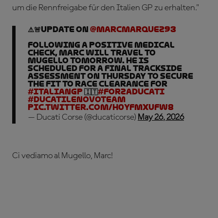
um die Rennfreigabe für den Italien GP zu erhalten."
⚠️🚨Update on
@marcmarquez93
Following a positive medical
check, Marc will travel to
Mugello tomorrow. He is
scheduled for a final trackside
assessment on Thursday to secure
the fit to race clearance for
#ItalianGP
🇮🇹
#ForzaDucati
#DucatiLenovoTeam
pic.twitter.com/H0YFMxUFW8
— Ducati Corse (@ducaticorse)
May 26, 2026
Ci vediamo al Mugello, Marc!