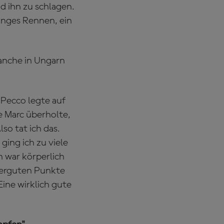
 ihn zu schlagen.
langes Rennen, ein
anche in Ungarn
 Pecco legte auf
e Marc überholte,
lso tat ich das.
ing ich zu viele
h war körperlich
perguten Punkte
ine wirklich gute