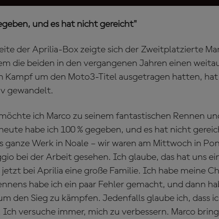
egeben, und es hat nicht gereicht"
ite der Aprilia-Box zeigte sich der Zweitplatzierte Ma
m die beiden in den vergangenen Jahren einen weita
n Kampf um den Moto3-Titel ausgetragen hatten, hat 
iv gewandelt.
möchte ich Marco zu seinem fantastischen Rennen und
heute habe ich 100 % gegeben, und es hat nicht gereic
as ganze Werk in Noale – wir waren am Mittwoch in P
ggio bei der Arbeit gesehen. Ich glaube, das hat uns 
jetzt bei Aprilia eine große Familie. Ich habe meine 
nens habe ich ein paar Fehler gemacht, und dann hab
um den Sieg zu kämpfen. Jedenfalls glaube ich, dass i
. Ich versuche immer, mich zu verbessern. Marco bring