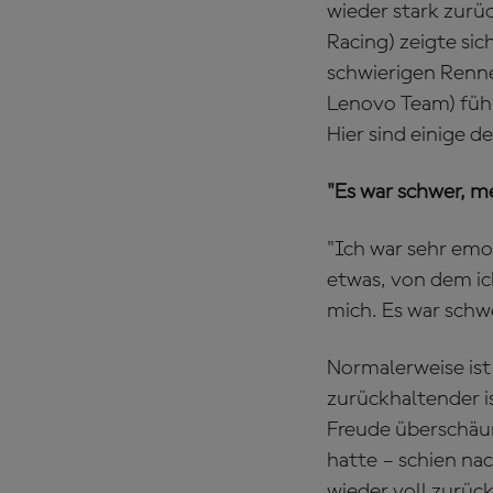
wieder stark zurüc
Racing) zeigte si
schwierigen Renn
Lenovo Team) führ
Hier sind einige
"Es war schwer, m
"Ich war sehr emot
etwas, von dem ich
mich. Es war schwe
Normalerweise ist 
zurückhaltender is
Freude überschäum
hatte – schien na
wieder voll zurü