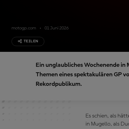
motogp.com
01 Juni 2026
TEILEN
Ein unglaubliches Wochenende in M
Themen eines spektakulären GP vo
Rekordpublikum.
Es schien, als hät
in Mugello, als D