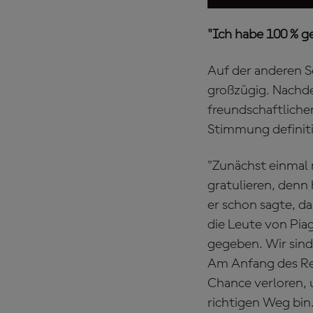
"Ich habe 100 % g
Auf der anderen Se
großzügig. Nachde
freundschaftliche
Stimmung definit
"Zunächst einmal 
gratulieren, denn 
er schon sagte, d
die Leute von Pia
gegeben. Wir sind 
Am Anfang des Ren
Chance verloren, 
richtigen Weg bin