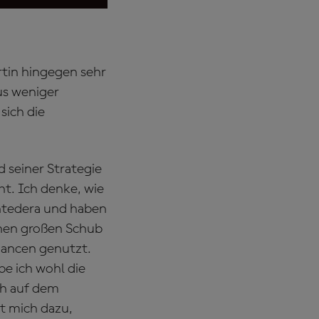
rtin hingegen sehr
us weniger
sich die
 seiner Strategie
ht. Ich denke, wie
ontedera und haben
einen großen Schub
Chancen genutzt.
e ich wohl die
ch auf dem
t mich dazu,