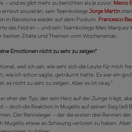
k – und es gibt mehr zu berichten als je zuvor.
Marco 
ch erneut souverän, sein Teamkollege
Jorge Martin
stan
en in Barcelona wieder auf dem Podium.
Francesco Ba
te das Feld an – und sein Teamkollege Marc Marquez 
 der besten Zitate und Themen vom Wochenende.
eine Emotionen nicht zu sehr zu zeigen"
ional, weil ich sah, wie sehr sich die Leute für mich fr
, wie ich schon sagte, geträumt hatte. Es war ein gro
r, es nicht zu sehr zu zeigen. Aber es ist okay."
er eher der Typ, der sein Herz auf der Zunge trägt, ab
t – doch die Reaktion in Mugello auf seinen Sieg ließ 
en. Der Rennsieger – der die ersten drei Rennen de
ch Mugello etwas an Schwung verloren zu haben. Aber 
ckgewonnen zu haben.