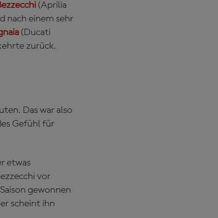
Bezzecchi
(Aprilia
d nach einem sehr
gnaia
(Ducati
kehrte zurück.
euten. Das war also
ßes Gefühl für
er etwas
Bezzecchi vor
r Saison gewonnen
er scheint ihn