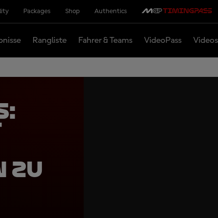
lity
Packages
Shop
Authentics
bnisse
Rangliste
Fahrer & Teams
VideoPass
Videos
S:
t
 zu