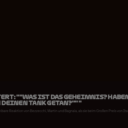
ERT: ""Was ist das Geheimnis? Haben
 deinen Tank getan?"" "
elbare Reaktion von Bezzecchi, Martin und Bagnaia, als sie beim Großen Preis von I