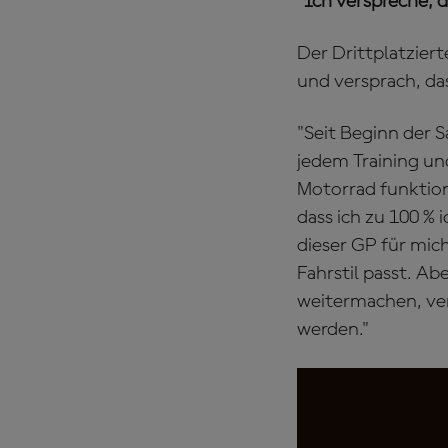
"Ich verspreche,
Der Drittplatziert
und versprach, d
"Seit Beginn der S
jedem Training und
Motorrad funktioni
dass ich zu 100 % 
dieser GP für mic
Fahrstil passt. Ab
weitermachen, ve
werden."