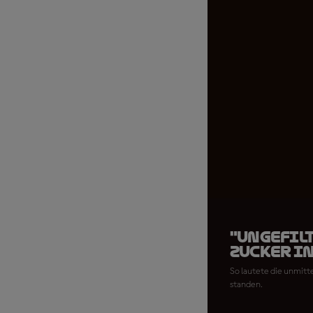
"UNGEFILT
Zucker in
So lautete die unmitt
standen.