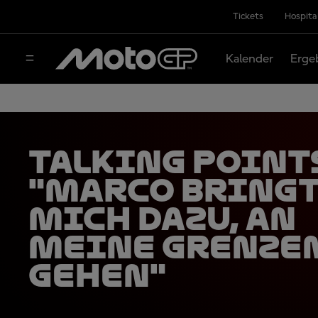
Tickets
Hospita
Kalender
Erge
TALKING POINT
"Marco bring
mich dazu, an
meine Grenzen
gehen"