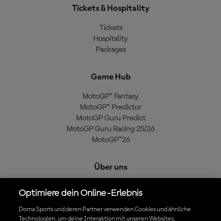
Tickets & Hospitality
Tickets
Hospitality
Packages
Game Hub
MotoGP™ Fantasy
MotoGP™ Predictor
MotoGP Guru Predict
MotoGP Guru Racing 25/26
MotoGP™26
Über uns
MotoGP Group
Optimiere dein Online-Erlebnis
Cookie-Richtlinien
Geschäftsbedingungen
Dorna Sports und deren Partner verwenden Cookies und ähnliche
Technologien, um deine Interaktion mit unseren Websites,
Datenschutzrichtlinien