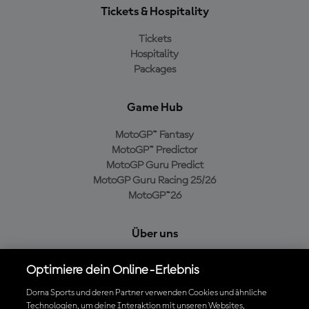
Tickets & Hospitality
Tickets
Hospitality
Packages
Game Hub
MotoGP™ Fantasy
MotoGP™ Predictor
MotoGP Guru Predict
MotoGP Guru Racing 25/26
MotoGP™26
Über uns
MotoGP Group
Optimiere dein Online-Erlebnis
Cookie-Richtlinien
Geschäftsbedingungen
Dorna Sports und deren Partner verwenden Cookies und ähnliche
Technologien, um deine Interaktion mit unseren Websites,
Datenschutzrichtlinien