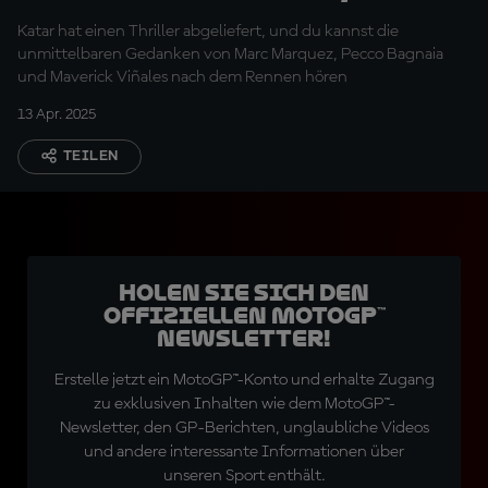
unglaublich!"
Katar hat einen Thriller abgeliefert, und du kannst die
unmittelbaren Gedanken von Marc Marquez, Pecco Bagnaia
und Maverick Viñales nach dem Rennen hören
13 Apr. 2025
TEILEN
Holen Sie sich den
offiziellen MotoGP™
Newsletter!
Erstelle jetzt ein MotoGP™-Konto und erhalte Zugang
zu exklusiven Inhalten wie dem MotoGP™-
Newsletter, den GP-Berichten, unglaubliche Videos
und andere interessante Informationen über
unseren Sport enthält.