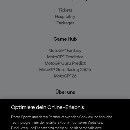
Tickets
Hospitality
Packages
Game Hub
MotoGP™ Fantasy
MotoGP™ Predictor
MotoGP Guru Predict
MotoGP Guru Racing 25/26
MotoGP™26
Über uns
MotoGP Group
Optimiere dein Online-Erlebnis
Cookie-Richtlinien
Geschäftsbedingungen
Dorna Sports und deren Partner verwenden Cookies und ähnliche
Technologien, um deine Interaktion mit unseren Websites,
Datenschutzrichtlinien
Produkten und Diensten zu messen und dir personalisierte
Kaufrichtlinie