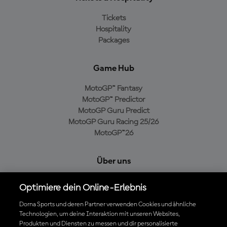
Tickets
Hospitality
Packages
Game Hub
MotoGP™ Fantasy
MotoGP™ Predictor
MotoGP Guru Predict
MotoGP Guru Racing 25/26
MotoGP™26
Über uns
MotoGP Group
Optimiere dein Online-Erlebnis
Cookie-Richtlinien
Geschäftsbedingungen
Dorna Sports und deren Partner verwenden Cookies und ähnliche
Technologien, um deine Interaktion mit unseren Websites,
Datenschutzrichtlinien
Produkten und Diensten zu messen und dir personalisierte
Kaufrichtlinie