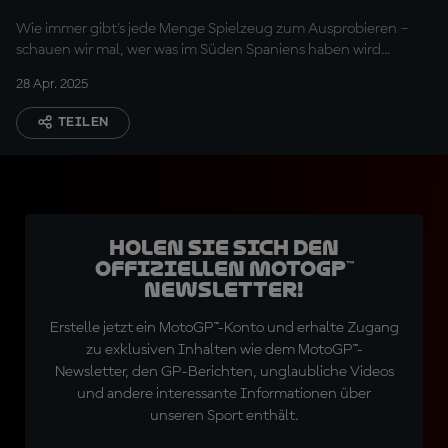
Programm?
Wie immer gibt's jede Menge Spielzeug zum Ausprobieren –
schauen wir mal, wer was im Süden Spaniens haben wird...
28 Apr. 2025
TEILEN
Holen Sie sich den
offiziellen MotoGP™
Newsletter!
Erstelle jetzt ein MotoGP™-Konto und erhalte Zugang
zu exklusiven Inhalten wie dem MotoGP™-
Newsletter, den GP-Berichten, unglaubliche Videos
und andere interessante Informationen über
unseren Sport enthält.