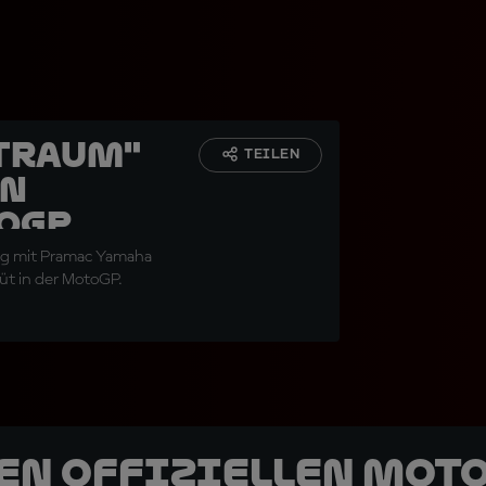
 Traum"
TEILEN
en
toGP
rag mit Pramac Yamaha
üt in der MotoGP.
den offiziellen Mot