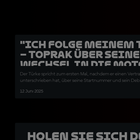
"Ich folge meinem
– Toprak über sein
Wechsel in die Mo
Der Türke spricht zum ersten Mal, nachdem er einen Vert
unterschrieben hat, über seine Startnummer und sein Deb
12 Juni 2025
Holen Sie sich 