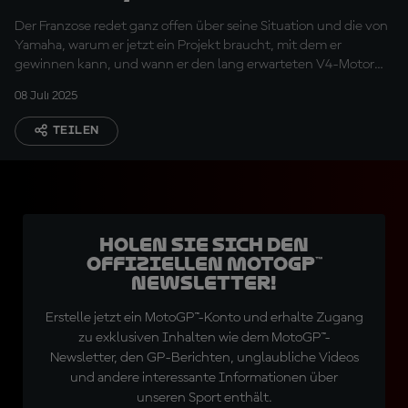
sein"
Der Franzose redet ganz offen über seine Situation und die von
Yamaha, warum er jetzt ein Projekt braucht, mit dem er
gewinnen kann, und wann er den lang erwarteten V4-Motor
aus dem Werk in Iwata zum ersten Mal testen kann.
08 Juli 2025
TEILEN
Holen Sie sich den
offiziellen MotoGP™
Newsletter!
Erstelle jetzt ein MotoGP™-Konto und erhalte Zugang
zu exklusiven Inhalten wie dem MotoGP™-
Newsletter, den GP-Berichten, unglaubliche Videos
und andere interessante Informationen über
unseren Sport enthält.