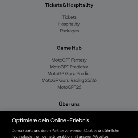
Tickets & Hospitality
Tickets
Hospitality
Packages
Game Hub
MotoGP™ Fantasy
MotoGP™ Predictor
MotoGP Guru Predict
MotoGP Guru Racing 25/26
MotoGP™26
Über uns
MotoGP Group
Optimiere dein Online-Erlebnis
Cookie-Richtlinien
Geschäftsbedingungen
Dorna Sports und deren Partner verwenden Cookies und ähnliche
Technologien, um deine Interaktion mit unseren Websites,
Datenschutzrichtlinien