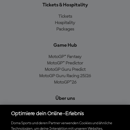
Tickets & Hospitality
Tickets
Hospitality
Packages
Game Hub
MotoGP™ Fantasy
MotoGP™ Predictor
MotoGP Guru Predict
MotoGP Guru Racing 25/26
MotoGP™26
Über uns
MotoGP Group
Optimiere dein Online-Erlebnis
Cookie-Richtlinien
Geschäftsbedingungen
Dorna Sports und deren Partner verwenden Cookies und ähnliche
Technologien, um deine Interaktion mit unseren Websites,
Datenschutzrichtlinien