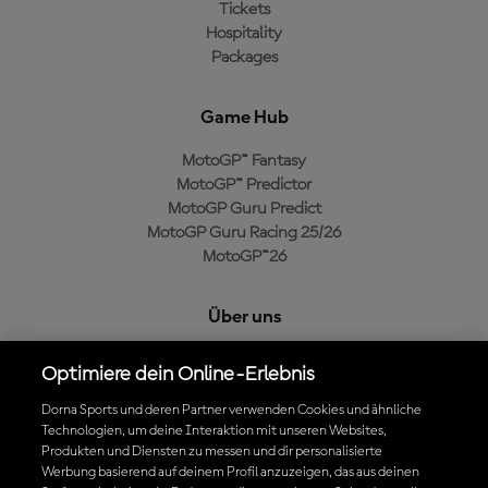
Tickets
Hospitality
Packages
Game Hub
MotoGP™ Fantasy
MotoGP™ Predictor
MotoGP Guru Predict
MotoGP Guru Racing 25/26
MotoGP™26
Über uns
MotoGP Group
Optimiere dein Online-Erlebnis
Cookie-Richtlinien
Geschäftsbedingungen
Dorna Sports und deren Partner verwenden Cookies und ähnliche
Technologien, um deine Interaktion mit unseren Websites,
Datenschutzrichtlinien
Produkten und Diensten zu messen und dir personalisierte
Kaufrichtlinie
Werbung basierend auf deinem Profil anzuzeigen, das aus deinen