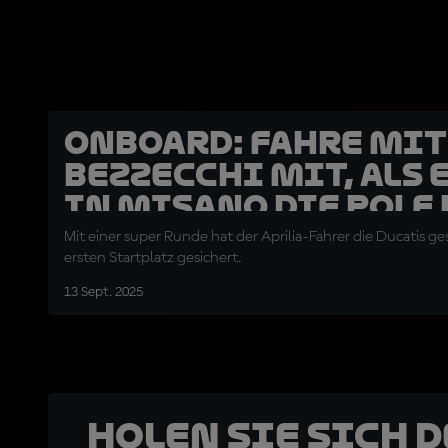
OnBoard: Fahre mit
Bezzecchi mit, als 
in Misano die Pole 
Mit einer super Runde hat der Aprilia-Fahrer die Ducatis g
ersten Startplatz gesichert.
13 Sept. 2025
Holen Sie sich 