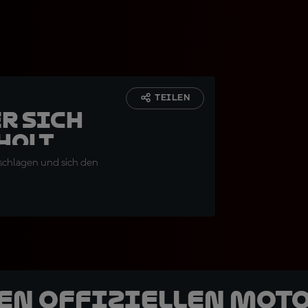
TEILEN
er sich
holt
eschlagen und sich den
den offiziellen Mot