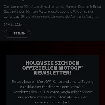
sind besser" – Marc
Die Nummer 93 holte sich nach einem brillanten Duell mit Enea
Márquez
Bastianini den fünften Platz, musste aber die Folgen seiner
Long-Lap-Strafe hinnehmen, während die Aprilias in Austin
dominierten
29 März 2026
TEILEN
Holen Sie sich den
offiziellen MotoGP™
Newsletter!
Erstelle jetzt ein MotoGP™-Konto und erhalte Zugang
zu exklusiven Inhalten wie dem MotoGP™-
Newsletter, den GP-Berichten, unglaubliche Videos
und andere interessante Informationen über
unseren Sport enthält.