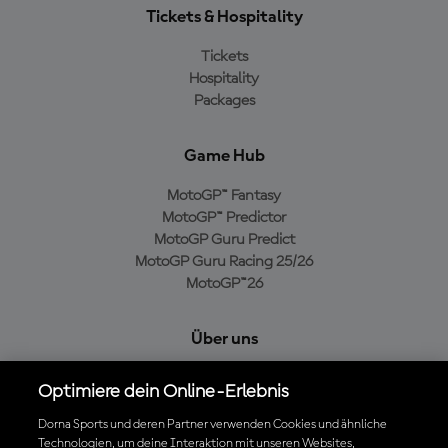
Tickets & Hospitality
Tickets
Hospitality
Packages
Game Hub
MotoGP™ Fantasy
MotoGP™ Predictor
MotoGP Guru Predict
MotoGP Guru Racing 25/26
MotoGP™26
Über uns
MotoGP Group
Optimiere dein Online-Erlebnis
Cookie-Richtlinien
Geschäftsbedingungen
Dorna Sports und deren Partner verwenden Cookies und ähnliche
Technologien, um deine Interaktion mit unseren Websites,
Datenschutzrichtlinien