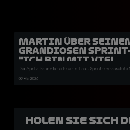
Martin über seine
grandiosen Sprint-
"Ich bin mit viel
Selbstvertrauen in
Der Aprilia-Fahrer lieferte beim Tissot Sprint eine absolute
Kurven gegangen"
09 Mai 2026
Holen Sie sich 