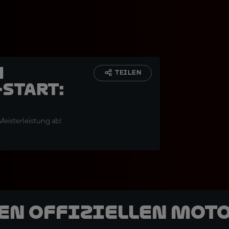
n
TEILEN
Start:
 diese
 Meisterleistung ab!
den offiziellen Mot