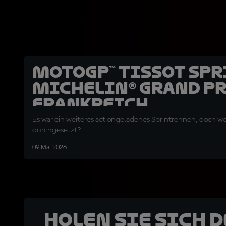
MotoGP™ Tissot Spr
Michelin® Grand Pr
Frankreich
Es war ein weiteres actiongeladenes Sprintrennen, doch wer
durchgesetzt?
09 Mai 2026
Holen Sie sich 