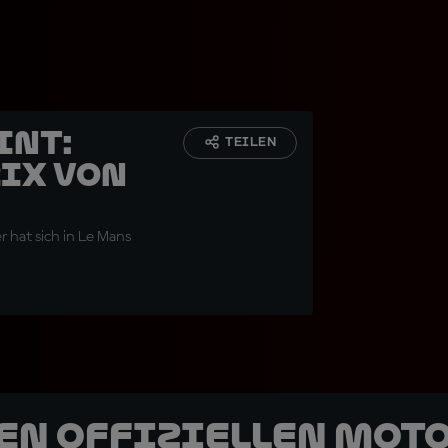
int:
TEILEN
ix von
 hat sich in Le Mans
den offiziellen Mot