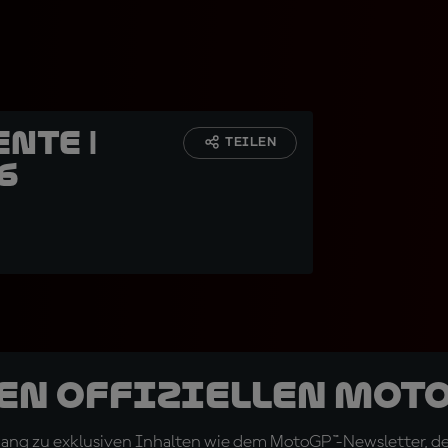
nte |
TEILEN
6
den offiziellen Mot
ugang zu exklusiven Inhalten wie dem MotoGP™-Newsletter, d