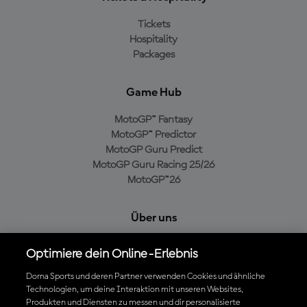
Tickets
Hospitality
Packages
Game Hub
MotoGP™ Fantasy
MotoGP™ Predictor
MotoGP Guru Predict
MotoGP Guru Racing 25/26
MotoGP™26
Über uns
MotoGP Group
Optimiere dein Online-Erlebnis
Cookie-Richtlinien
Geschäftsbedingungen
Dorna Sports und deren Partner verwenden Cookies und ähnliche
Technologien, um deine Interaktion mit unseren Websites,
Datenschutzrichtlinien
Produkten und Diensten zu messen und dir personalisierte
Kaufrichtlinie