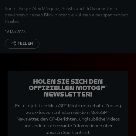
"erschreckt"?
Sprint-Sieger Alex Márquez, Acosta und Di Giannantonio
gewähren dir einen Blick hinter die Kulissen eines spannenden
Finales.
16 Mai 2026
TEILEN
Holen Sie sich den
offiziellen MotoGP™
Newsletter!
Erstelle jetzt ein MotoGP™-Konto und erhalte Zugang
zu exklusiven Inhalten wie dem MotoGP™-
Newsletter, den GP-Berichten, unglaubliche Videos
und andere interessante Informationen über
unseren Sport enthält.