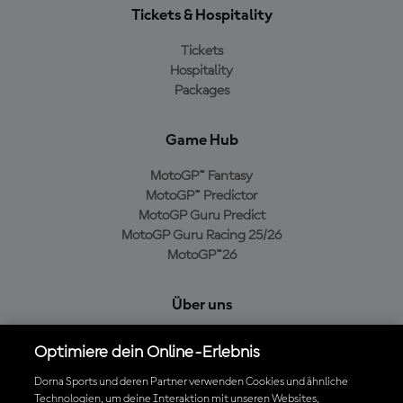
Tickets & Hospitality
Tickets
Hospitality
Packages
Game Hub
MotoGP™ Fantasy
MotoGP™ Predictor
MotoGP Guru Predict
MotoGP Guru Racing 25/26
MotoGP™26
Über uns
MotoGP Group
Optimiere dein Online-Erlebnis
Cookie-Richtlinien
Geschäftsbedingungen
Dorna Sports und deren Partner verwenden Cookies und ähnliche
Technologien, um deine Interaktion mit unseren Websites,
Datenschutzrichtlinien