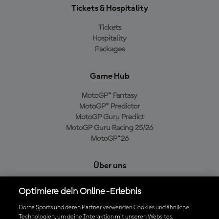
Tickets & Hospitality
Tickets
Hospitality
Packages
Game Hub
MotoGP™ Fantasy
MotoGP™ Predictor
MotoGP Guru Predict
MotoGP Guru Racing 25/26
MotoGP™26
Über uns
MotoGP Group
Optimiere dein Online-Erlebnis
Cookie-Richtlinien
Geschäftsbedingungen
Dorna Sports und deren Partner verwenden Cookies und ähnliche
Technologien, um deine Interaktion mit unseren Websites,
Datenschutzrichtlinien