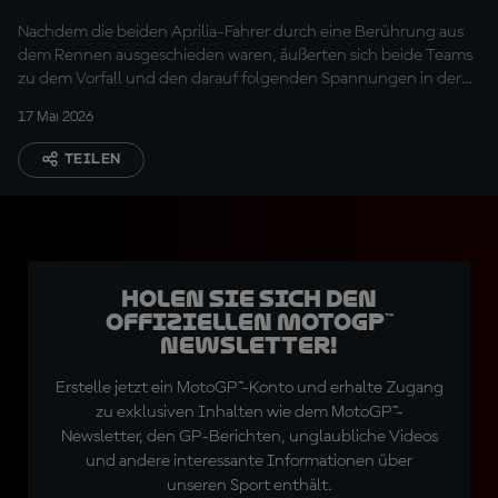
Fernandez
Nachdem die beiden Aprilia-Fahrer durch eine Berührung aus
dem Rennen ausgeschieden waren, äußerten sich beide Teams
zu dem Vorfall und den darauf folgenden Spannungen in der
Boxengasse.
17 Mai 2026
TEILEN
Holen Sie sich den
offiziellen MotoGP™
Newsletter!
Erstelle jetzt ein MotoGP™-Konto und erhalte Zugang
zu exklusiven Inhalten wie dem MotoGP™-
Newsletter, den GP-Berichten, unglaubliche Videos
und andere interessante Informationen über
unseren Sport enthält.