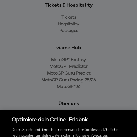
Tickets & Hospitality
Tickets
Hospitality
Packages
Game Hub
MotoGP™ Fantasy
MotoGP™ Predictor
MotoGP Guru Predict
MotoGP Guru Racing 25/26
MotoGP™26
Über uns
MotoGP Group
Optimiere dein Online-Erlebnis
Cookie-Richtlinien
Geschäftsbedingungen
Dorna Sports und deren Partner verwenden Cookies und ähnliche
Technologien, um deine Interaktion mit unseren Websites,
Datenschutzrichtlinien