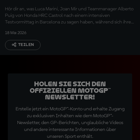
optimistisch sein"
Hör dir an, was Luca Marini, Joan Mir und Teammanager Alberto
Puig von Honda HRC Castrol nach einem intensiven
Testvormittag in Barcelona zu sagen haben, während sich ihre
Aufmerksamkeit nun auf Mugello richtet
18 Mai 2026
TEILEN
Holen Sie sich den
offiziellen MotoGP™
Newsletter!
Erstelle jetzt ein MotoGP™-Konto und erhalte Zugang
zu exklusiven Inhalten wie dem MotoGP™-
Newsletter, den GP-Berichten, unglaubliche Videos
und andere interessante Informationen über
unseren Sport enthält.