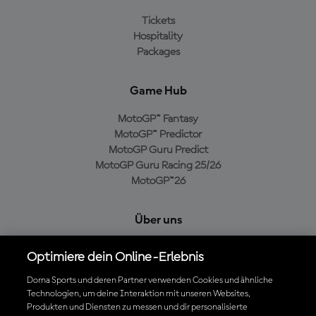
Tickets
Hospitality
Packages
Game Hub
MotoGP™ Fantasy
MotoGP™ Predictor
MotoGP Guru Predict
MotoGP Guru Racing 25/26
MotoGP™26
Über uns
MotoGP Group
Optimiere dein Online-Erlebnis
Cookie-Richtlinien
Geschäftsbedingungen
Dorna Sports und deren Partner verwenden Cookies und ähnliche
Technologien, um deine Interaktion mit unseren Websites,
Datenschutzrichtlinien
Produkten und Diensten zu messen und dir personalisierte
Kaufrichtlinie