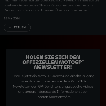
Nach vier Tagen auf der Strecke blickt Maverick Viñales auf die
positiven Aspekte des GP von Katalonien und des Tests in
Barcelona zurück und gibt einen Überblick über seine
körperliche Verfassung sowie einige neue Teile
18 Mai 2026
TEILEN
Holen Sie sich den
offiziellen MotoGP™
Newsletter!
Erstelle jetzt ein MotoGP™-Konto und erhalte Zugang
zu exklusiven Inhalten wie dem MotoGP™-
Newsletter, den GP-Berichten, unglaubliche Videos
und andere interessante Informationen über
unseren Sport enthält.