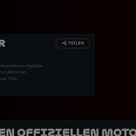
r
TEILEN
 die positiven Aspekte
nd gibt einen
eue Teile
den offiziellen Mot