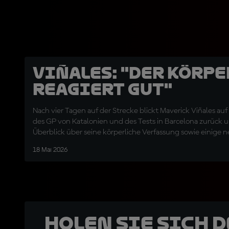
Viñales: "Der Körpe
reagiert gut"
Nach vier Tagen auf der Strecke blickt Maverick Viñales auf
des GP von Katalonien und des Tests in Barcelona zurück u
Überblick über seine körperliche Verfassung sowie einige n
18 Mai 2026
Holen Sie sich 