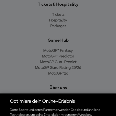
Tickets & Hospitality
Tickets
Hospitality
Packages
Game Hub
MotoGP™ Fantasy
MotoGP™ Predictor
MotoGP Guru Predict
MotoGP Guru Racing 25/26
MotoGP™26
Über uns
MotoGP Group
Optimiere dein Online-Erlebnis
Cookie-Richtlinien
Geschäftsbedingungen
Dorna Sports und deren Partner verwenden Cookies und ähnliche
Technologien, um deine Interaktion mit unseren Websites,
Datenschutzrichtlinien