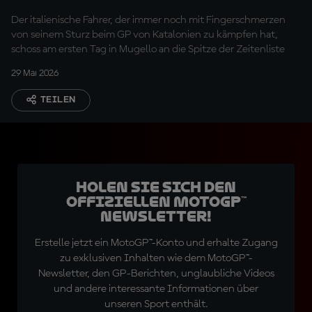
Der italienische Fahrer, der immer noch mit Fingerschmerzen
von seinem Sturz beim GP von Katalonien zu kämpfen hat,
schoss am ersten Tag in Mugello an die Spitze der Zeitenliste
29 Mai 2026
TEILEN
Holen Sie sich den
offiziellen MotoGP™
Newsletter!
Erstelle jetzt ein MotoGP™-Konto und erhalte Zugang
zu exklusiven Inhalten wie dem MotoGP™-
Newsletter, den GP-Berichten, unglaubliche Videos
und andere interessante Informationen über
unseren Sport enthält.