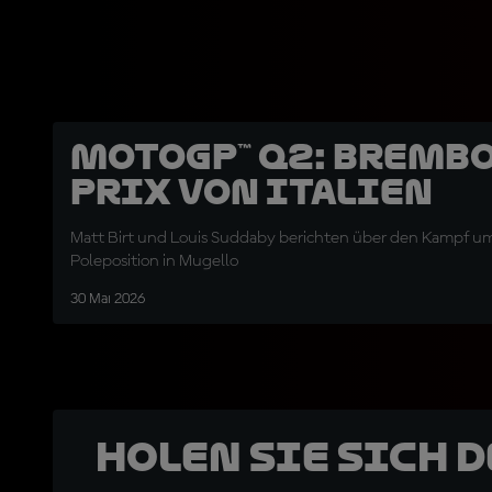
MotoGP™ Q2: Bremb
Prix von Italien
Matt Birt und Louis Suddaby berichten über den Kampf u
Poleposition in Mugello
30 Mai 2026
Holen Sie sich 