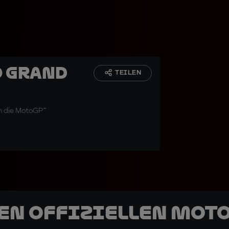
o Grand
TEILEN
m die MotoGP™
den offiziellen Mot