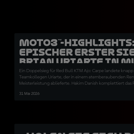
Moto3™-Highlights:
epischer erster Si
Brian Uriarte in M
Ein Doppelsieg für Red Bull KTM Ajo: Carpe landete knapp
Teamkollegen Uriarte, der in einem atemberaubenden Re
Meisterleistung ablieferte. Hakim Danish komplettiert das
31 Mai 2026