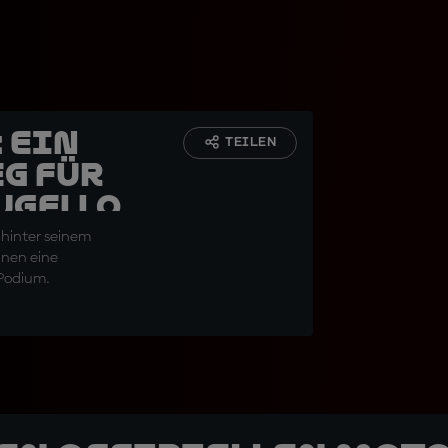
 Ein
TEILEN
eg für
ugello
 hinter seinem
nnen eine
 Podium.