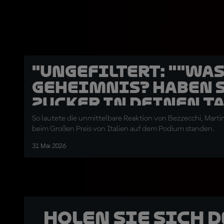
"UNGEFILTERT: ""Was
Geheimnis? Haben 
Zucker in deinen T
getan?"" "
So lautete die unmittelbare Reaktion von Bezzecchi, Martin
beim Großen Preis von Italien auf dem Podium standen.
31 Mai 2026
Holen Sie sich 