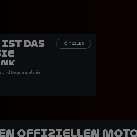
 ist das
TEILEN
sie
ank
 und Bagnaia, als sie
den offiziellen Mot