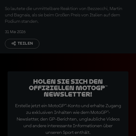
Tank getan?"" "
So lautete die unmittelbare Reaktion von Bezzecchi, Martin
und Bagnaia, als sie beim Großen Preis von Italien auf dem
Podium standen.
31 Mai 2026
TEILEN
Holen Sie sich den
offiziellen MotoGP™
Newsletter!
Erstelle jetzt ein MotoGP™-Konto und erhalte Zugang
zu exklusiven Inhalten wie dem MotoGP™-
Newsletter, den GP-Berichten, unglaubliche Videos
und andere interessante Informationen über
unseren Sport enthält.