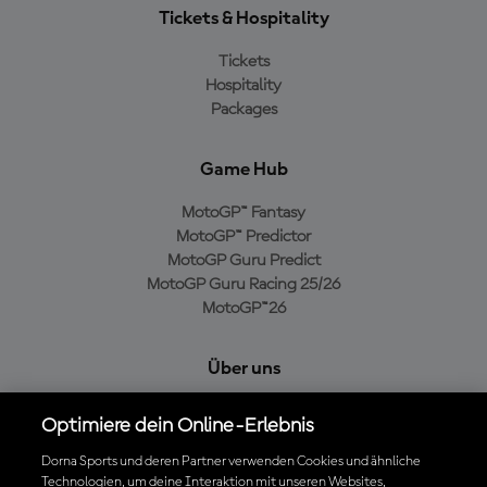
Tickets & Hospitality
Tickets
Hospitality
Packages
Game Hub
MotoGP™ Fantasy
MotoGP™ Predictor
MotoGP Guru Predict
MotoGP Guru Racing 25/26
MotoGP™26
Über uns
MotoGP Group
Optimiere dein Online-Erlebnis
Cookie-Richtlinien
Geschäftsbedingungen
Dorna Sports und deren Partner verwenden Cookies und ähnliche
Technologien, um deine Interaktion mit unseren Websites,
Datenschutzrichtlinien