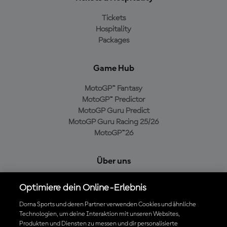
Tickets
Hospitality
Packages
Game Hub
MotoGP™ Fantasy
MotoGP™ Predictor
MotoGP Guru Predict
MotoGP Guru Racing 25/26
MotoGP™26
Über uns
MotoGP Group
Optimiere dein Online-Erlebnis
Cookie-Richtlinien
Geschäftsbedingungen
Dorna Sports und deren Partner verwenden Cookies und ähnliche
Technologien, um deine Interaktion mit unseren Websites,
Datenschutzrichtlinien
Produkten und Diensten zu messen und dir personalisierte
Kaufrichtlinie