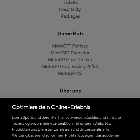
Tickets
Hospitality
Packages
Game Hub
MotoGP™ Fantasy
MotoGP™ Predictor
MotoGP Guru Predict
MotoGP Guru Racing 25/26
MotoGP™26
Über uns
MotoGP Group
Optimiere dein Online-Erlebnis
Cookie-Richtlinien
Geschäftsbedingungen
Dorna Sports und deren Partner verwenden Cookies und ähnliche
Technologien, um deine Interaktion mit unseren Websites,
Datenschutzrichtlinien
Produkten und Diensten zu messen und dir personalisierte
Kaufrichtlinie
Werbung basierend auf deinem Profil anzuzeigen, das aus deinen