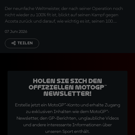
anderen trifft…"
Der neunfache Weltmeister, der nach seiner Operation noch
nicht wieder zu 100% fit ist, blickt auf seinen Kampf gegen
Acosta zurück und darauf, wie wichtig es ist, seinen 100.
MotoGP™-Sieg zu genießen
07 Juni 2026
TEILEN
Holen Sie sich den
offiziellen MotoGP™
Newsletter!
Erstelle jetzt ein MotoGP™-Konto und erhalte Zugang
zu exklusiven Inhalten wie dem MotoGP™-
Newsletter, den GP-Berichten, unglaubliche Videos
und andere interessante Informationen über
unseren Sport enthält.