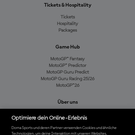
Tickets & Hospitality
Tickets
Hospitality
Packages
Game Hub
MotoGP™ Fantasy
MotoGP™ Predictor
MotoGP Guru Predict
MotoGP Guru Racing 25/26
MotoGP™26
Über uns
MotoGP Group
Optimiere dein Online-Erlebnis
Cookie-Richtlinien
Geschäftsbedingungen
Dorna Sports und deren Partner verwenden Cookies und ähnliche
Technologien, um deine Interaktion mit unseren Websites,
Datenschutzrichtlinien