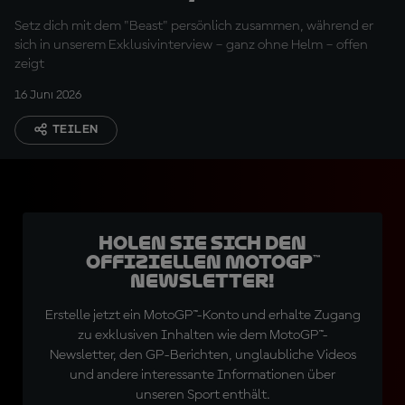
wieder tun"
Setz dich mit dem "Beast" persönlich zusammen, während er
sich in unserem Exklusivinterview – ganz ohne Helm – offen
zeigt
16 Juni 2026
TEILEN
Holen Sie sich den
offiziellen MotoGP™
Newsletter!
Erstelle jetzt ein MotoGP™-Konto und erhalte Zugang
zu exklusiven Inhalten wie dem MotoGP™-
Newsletter, den GP-Berichten, unglaubliche Videos
und andere interessante Informationen über
unseren Sport enthält.