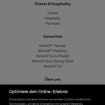
Tickets & Hospitality
Tickets
Hospitality
Packages
Game Hub
MotoGP™ Fantasy
MotoGP™ Predictor
MotoGP Guru Predict
MotoGP Guru Racing 25/26
MotoGP™26
Über uns
MotoGP Group
Optimiere dein Online-Erlebnis
Cookie-Richtlinien
Geschäftsbedingungen
Dorna Sports und deren Partner verwenden Cookies und ähnliche
Technologien, um deine Interaktion mit unseren Websites,
Datenschutzrichtlinien