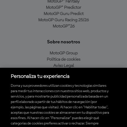
MotoGP™ Fantasy
MotoGP™ Predictor
MotoGP Guru Predict
MotoGP Guru Racing 25/26
MotoGP™26
Sobre nosotros
MotoGP Group
Política de cookies
Aviso Legal
Política de privacidad
Personaliza tu experiencia
Política de compra
Dorna y sus proveedores utilizan cookies y tecnologías similares
para medir tus interacciones con nuestros sitios web, productos y
servicios, y para mostrarte publicidad personalizada basada en un
Descarga la aplicación oficial de MotoGP™
perfil elaborado a partir de tus hábitos de navegación (por
ejemplo, las páginas que visitas). Al hacer clic en "Habilitar todas",
aceptas que nuestras cookies se almacenen en tu dispositivo para
esos fines. Al hacer clic en "Personalizar" puedes elegir qué
categorías de cookies prefieres activar o rechazar. Siempre