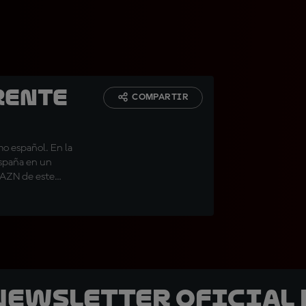
rente
COMPARTIR
smo español. En la
España en un
DAZN de este
uturas
 Newsletter oficial 