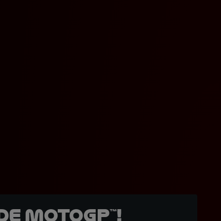
de MotoGP™!