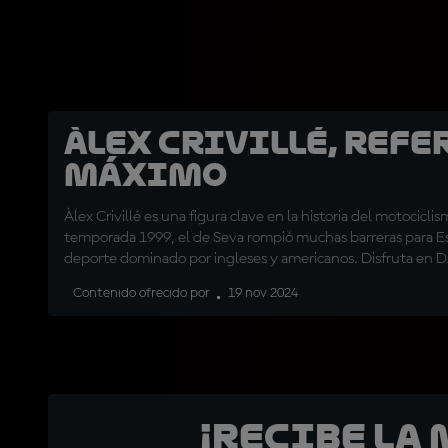
Àlex Crivillé, refe
máximo
Àlex Crivillé es una figura clave en la historia del motocicli
temporada 1999, el de Seva rompió muchas barreras para 
deporte dominado por ingleses y americanos. Disfruta en 
reportaje donde analizamos cómo abrió el camino para las f
Contenido ofrecido por
19 nov 2024
generaciones.
¡Recibe la