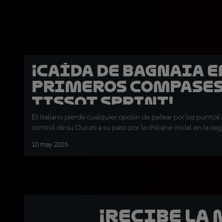
¡Caída de Bagnaia e
primeros compases
Tissot Sprint!
El italiano pierde cualquier opción de pelear por los puntos 
control de su Ducati a su paso por la chicane inicial en la s
10 may 2025
¡Recibe la