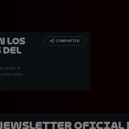
n los
COMPARTIR
 del
al perder el
egunda vuelta
 Newsletter oficial 