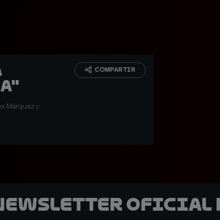
a
COMPARTIR
a"
lex Márquez y
 Newsletter oficial 