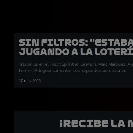
SIN FILTROS: "Estab
jugando a la loterí
Tras brillar en el Tissot Sprint en Le Mans, Marc Márquez, A
Fermín Aldeguer comentan sus respectivas actuaciones
10 may 2025
¡Recibe la