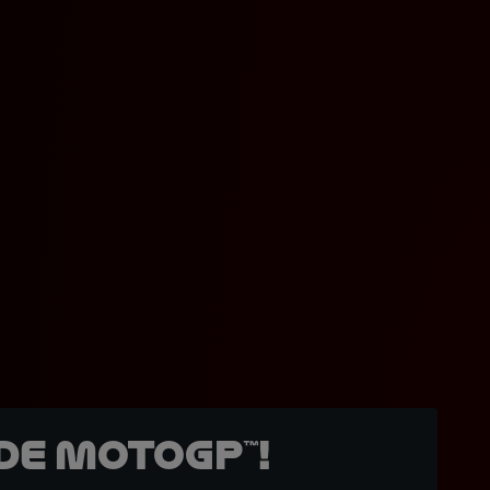
de MotoGP™!