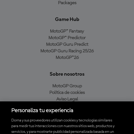
Packages
Game Hub
MotoGP™ Fantasy
MotoGP™ Predictor
MotoGP Guru Predict
MotoGP Guru Racing 25/26
MotoGP™26
Sobre nosotros
MotoGP Group
Política de cookies
Aviso Legal
Política de privacidad
Personaliza tu experiencia
Política de compra
Dorna y sus proveedores utilizan cookies y tecnologías similares
para medir tus interacciones con nuestros sitios web, productos y
servicios, y para mostrarte publicidad personalizada basada en un