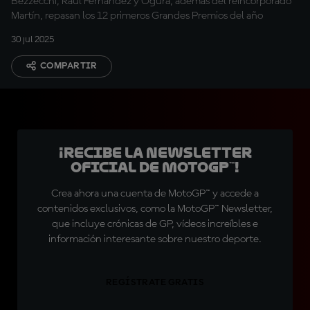
Bezzecchi, Raúl Fernández y Ogura, además del reincorporado
Martín, repasan los 12 primeros Grandes Premios del año
30 jul 2025
COMPARTIR
¡Recibe la Newsletter
oficial de MotoGP™!
Crea ahora una cuenta de MotoGP™ y accede a
contenidos exclusivos, como la MotoGP™ Newsletter,
que incluye crónicas de GP, vídeos increíbles e
información interesante sobre nuestro deporte.
REGÍSTRATE GRATIS