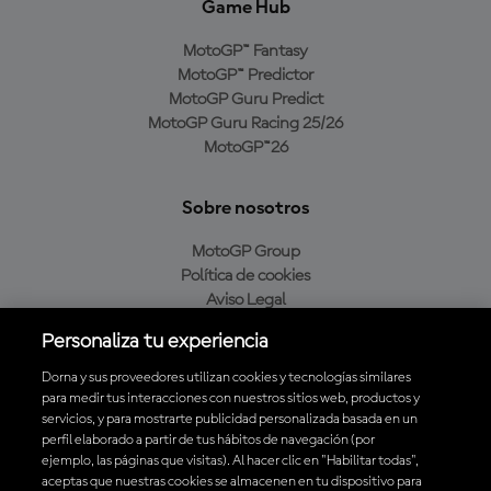
Game Hub
MotoGP™ Fantasy
MotoGP™ Predictor
MotoGP Guru Predict
MotoGP Guru Racing 25/26
MotoGP™26
Sobre nosotros
MotoGP Group
Política de cookies
Aviso Legal
Política de privacidad
Personaliza tu experiencia
Política de compra
Dorna y sus proveedores utilizan cookies y tecnologías similares
para medir tus interacciones con nuestros sitios web, productos y
servicios, y para mostrarte publicidad personalizada basada en un
Descarga la aplicación oficial de MotoGP™
perfil elaborado a partir de tus hábitos de navegación (por
ejemplo, las páginas que visitas). Al hacer clic en "Habilitar todas",
aceptas que nuestras cookies se almacenen en tu dispositivo para