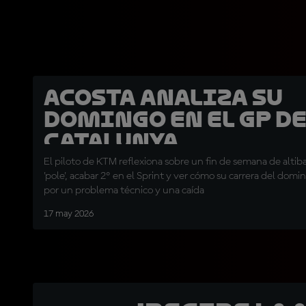
Acosta analiza su
domingo en el GP d
Catalunya
El piloto de KTM reflexiona sobre un fin de semana de altibaj
'pole', acabar 2º en el Sprint y ver cómo su carrera del domin
por un problema técnico y una caída
17 may 2026