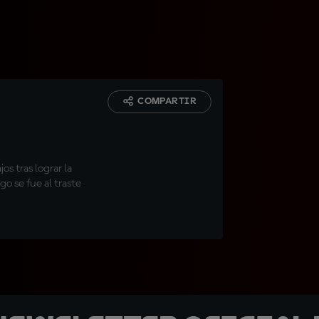
COMPARTIR
e
os tras lograr la
go se fue al traste