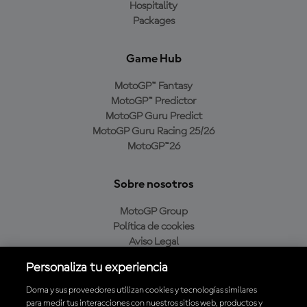
Hospitality
Packages
Game Hub
MotoGP™ Fantasy
MotoGP™ Predictor
MotoGP Guru Predict
MotoGP Guru Racing 25/26
MotoGP™26
Sobre nosotros
MotoGP Group
Política de cookies
Aviso Legal
Política de privacidad
Personaliza tu experiencia
Política de compra
Dorna y sus proveedores utilizan cookies y tecnologías similares
para medir tus interacciones con nuestros sitios web, productos y