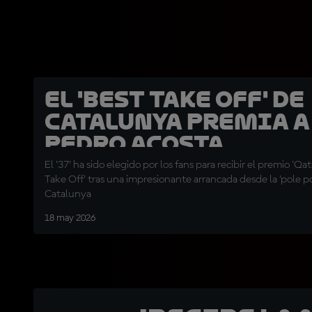
El 'Best Take Off' de
Catalunya premia a
Pedro Acosta
El '37' ha sido elegido por los fans para recibir el premio 'Qa
Take Off' tras una impresionante arrancada desde la 'pole po
Catalunya
18 may 2026