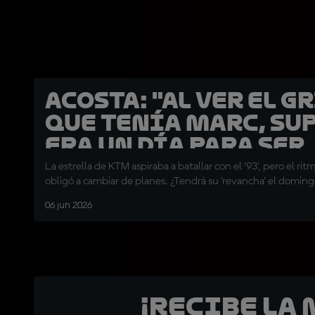
Acosta: "Al ver el g
que tenía Marc, su
era un día para ser
segundo"
La estrella de KTM aspiraba a batallar con el '93', pero el ritm
obligó a cambiar de planes. ¿Tendrá su 'revancha' el doming
06 jun 2026
¡Recibe la