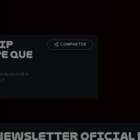
rip
COMPARTIR
pe que
o de su rival le
o?
 Newsletter oficial 