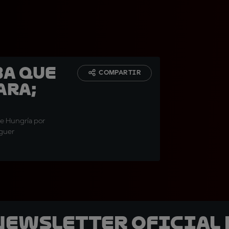
ba que
COMPARTIR
ara;
de Hungría por
eguer
 Newsletter oficial 