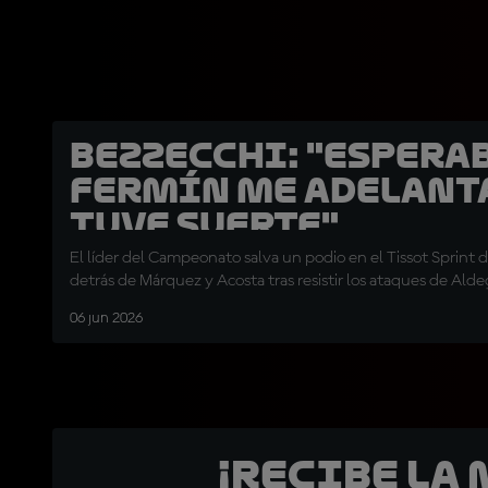
Bezzecchi: "Espera
Fermín me adelant
tuve suerte"
El líder del Campeonato salva un podio en el Tissot Sprint 
detrás de Márquez y Acosta tras resistir los ataques de Ald
06 jun 2026
¡Recibe la