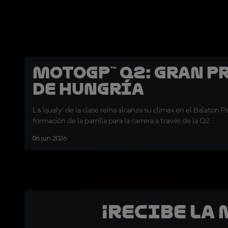
MotoGP™ Q2: Gran P
de Hungría
La 'qualy' de la clase reina alcanza su clímax en el Balaton P
formación de la parrilla para la carrera a través de la Q2
06 jun 2026
¡Recibe la