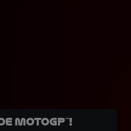
de MotoGP™!