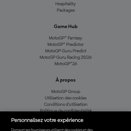
Hospitality
Packages
Game Hub
MotoGP™ Fantasy
MotoGP™ Predictor
MotoGP Guru Predict
MotoGP Guru Racing 25/26
MotoGP™26
À propos
MotoGP Group
Utilisation des cookies
Conditions d'utilisation
Politique de confidentialité
Politique d’achat
Personnalisez votre expérience
Dorna et ses fournisseurs utilisent des cookies et des