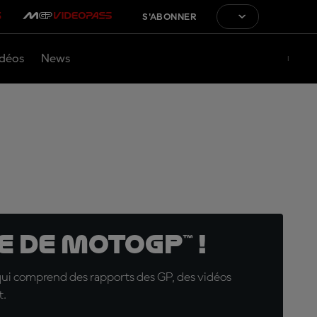
S'ABONNER
déos
News
 de MotoGP™ !
qui comprend des rapports des GP, des vidéos
t.