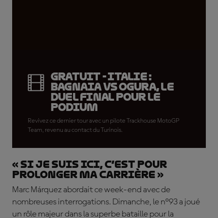
GRATUIT - Italie :
Bagnaia vs Ogura, le
duel final pour le
podium
Revivez ce dernier tour avec un pilote Trackhouse MotoGP
Team, revenu au contact du Turinois.
« Si je suis ici, c’est pour
prolonger ma carrière »
Marc Márquez abordait ce week-end avec de
nombreuses interrogations. Dimanche, le n°93 a joué
un rôle majeur dans la superbe bataille pour la