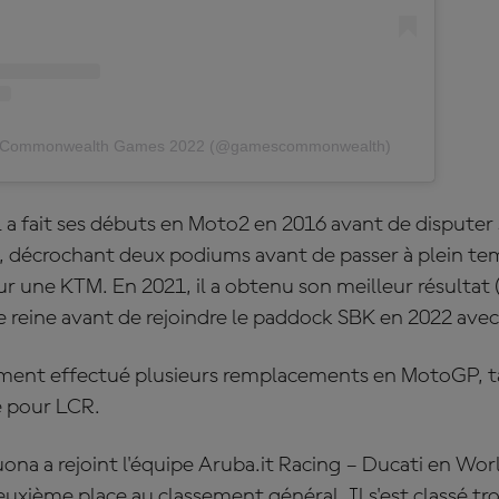
by Commonwealth Games 2022 (@gamescommonwealth)
 a fait ses débuts en Moto2 en 2016 avant de disputer 
, décrochant deux podiums avant de passer à plein t
r une KTM. En 2021, il a obtenu son meilleur résultat 
ie reine avant de rejoindre le paddock SBK en 2022 ave
lement effectué plusieurs remplacements en MotoGP, t
e pour LCR.
uona a rejoint l'équipe Aruba.it Racing – Ducati en Wo
uxième place au classement général. Il s'est classé tr