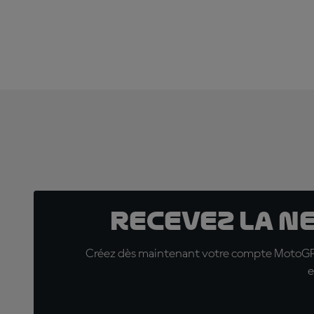
Recevez la N
Créez dès maintenant votre compte MotoGP™ e
e