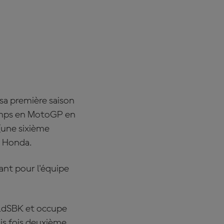
sa première saison
emps en MotoGP en
(une sixième
c Honda.
ant pour l'équipe
rldSBK et occupe
ois fois deuxième