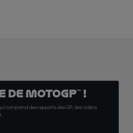
 de MotoGP™ !
qui comprend des rapports des GP, des vidéos
t.