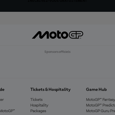
INSCRIVEZ-VOUS GRATUITEMENT
Sponsors officiels
ide
Tickets & Hospitality
Game Hub
er
Tickets
MotoGP™ Fantas
Hospitality
MotoGP™ Predict
e MotoGP™
Packages
MotoGP Guru Pre