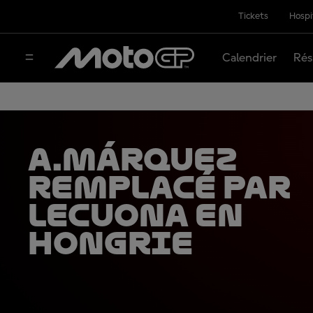
Tickets
Hospi
Calendrier
Rés
A.Márquez
remplacé par
Lecuona en
Hongrie