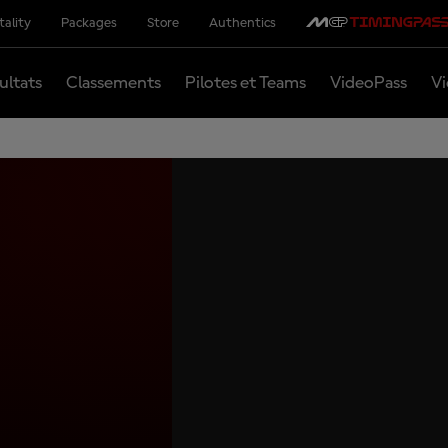
tality
Packages
Store
Authentics
ultats
Classements
Pilotes et Teams
VideoPass
Vi