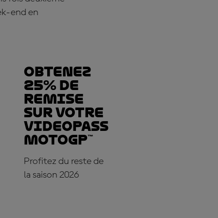
eek-end en
Obtenez
25% de
REMISE
sur votre
VideoPass
MotoGP™
Profitez du reste de
la saison 2026
ABONNE-TOI DÈS
MAINTENANT !