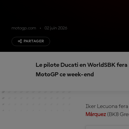
motogp.com
02 juin 2026
PARTAGER
Le pilote Ducati en WorldSBK fera
MotoGP ce week-end
Iker Lecuona fer
Márquez
(BK8 Gre