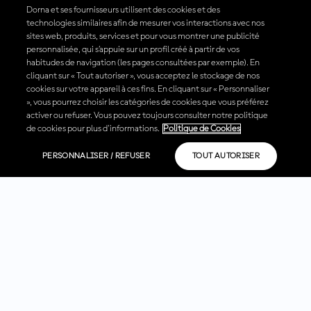
Dorna et ses fournisseurs utilisent des cookies et des
technologies similaires afin de mesurer vos interactions avec nos
sites web, produits, services et pour vous montrer une publicité
personnalisée, qui s’appuie sur un profil créé à partir de vos
habitudes de navigation (les pages consultées par exemple). En
cliquant sur « Tout autoriser », vous acceptez le stockage de nos
cookies sur votre appareil à ces fins. En cliquant sur « Personnaliser
», vous pourrez choisir les catégories de cookies que vous préférez
activer ou refuser. Vous pouvez toujours consulter notre politique
de cookies pour plus d'informations.
Politique de Cookies
PERSONNALISER / REFUSER
TOUT AUTORISER
Sponsors officiels